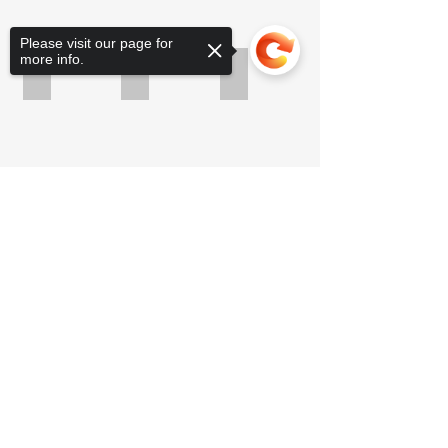
Please visit our page for
more info.
IMG_3629
IMG_3627
IMG_0052
Sorry, the checkout page does not
support sharing
Copied to clipboard
Show More
199 livres sterling
RD
Elmont NY, 11003
RLamour@lucialamourfoundation.org
Connecte-toi avec nous