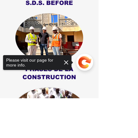
S.D.S. BEFORE
Please visit our page for
more info.
PHASES DE LA
CONSTRUCTION
Sorry, the checkout page does not
support sharing
Copied to clipboard