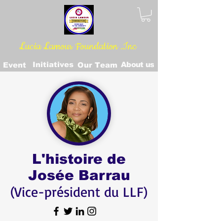
Lucia Lamour Foundation .Inc
Initiatives
About us
Event
Our Team
L'histoire de
Josée Barrau
(Vice-président du LLF)