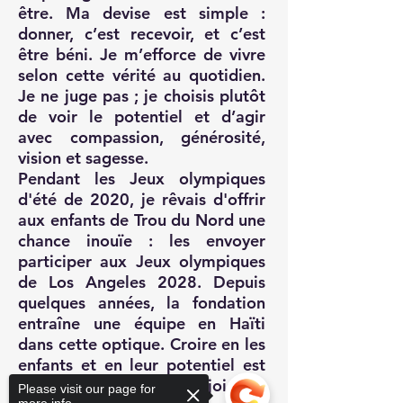
être. Ma devise est simple :
donner, c’est recevoir, et c’est
être béni. Je m’efforce de vivre
selon cette vérité au quotidien.
Je ne juge pas ; je choisis plutôt
de voir le potentiel et d’agir
avec compassion, générosité,
vision et sagesse.
Pendant les Jeux olympiques
d'été de 2020, je rêvais d'offrir
aux enfants de Trou du Nord une
chance inouïe : les envoyer
participer aux Jeux olympiques
de Los Angeles 2028. Depuis
quelques années, la fondation
entraîne une équipe en Haïti
dans cette optique. Croire en les
enfants et en leur potentiel est
une de mes plus grandes joies.
Please visit our page for