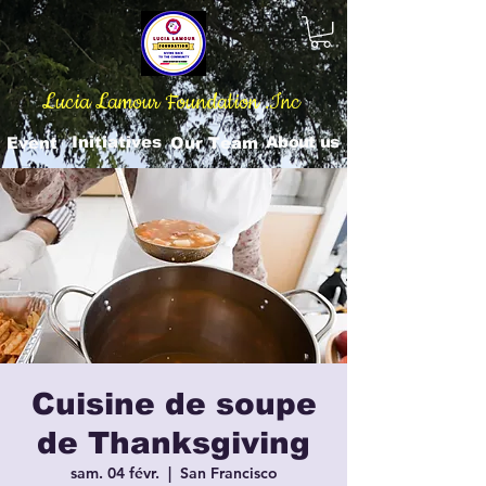
Lucia Lamour Foundation .Inc
Initiatives
About us
Event
Our Team
Cuisine de soupe
de Thanksgiving
sam. 04 févr.
  |  
San Francisco