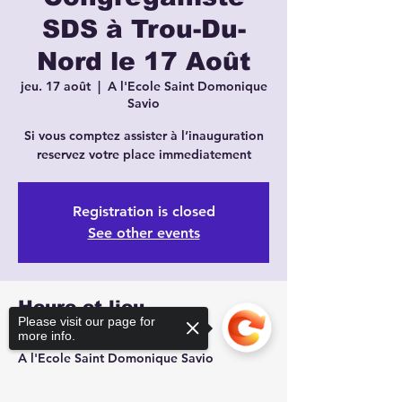
SDS à Trou-Du-
Nord le 17 Août
jeu. 17 août
  |  
A l'Ecole Saint Domonique
Savio
Si vous comptez assister à l’inauguration
reservez votre place immediatement
Registration is closed
See other events
Heure et lieu
Please visit our page for
more info.
17 août 2023, 09:00
A l'Ecole Saint Domonique Savio