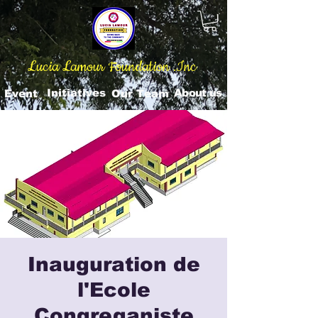
Lucia Lamour Foundation .Inc
Initiatives
About us
Event
Our Team
Inauguration de
l'Ecole
Congreganiste