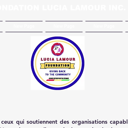
ONDATION LUCIA LAMOUR INC.
New Page
New Page
New Page
 ceux qui soutiennent des organisations capabl