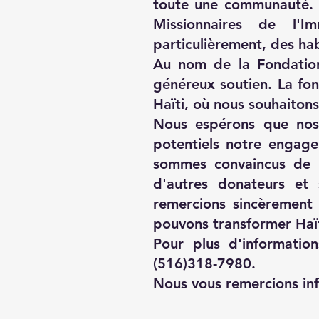
toute une communauté. 
Missionnaires de l'I
particulièrement, des ha
Au nom de la Fondation
généreux soutien. La fon
Haïti, où nous souhaitons
Nous espérons que nos 
potentiels notre engage
sommes convaincus de p
d'autres donateurs et 
remercions sincèrement
pouvons transformer Haïti
Pour plus d'informatio
(516)318-7980.
Nous vous remercions inf